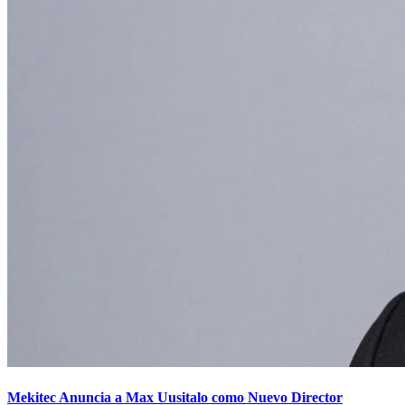
Mekitec Anuncia a Max Uusitalo como Nuevo Director